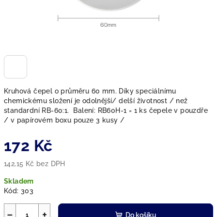
Kruhová čepel o průměru 60 mm. Díky speciálnímu
chemickému složení je odolnější/ delší životnost / než
standardní RB-60:1. Balení: RB60H-1 = 1 ks čepele v pouzdře
/ v papírovém boxu pouze 3 kusy /
172 Kč
142,15 Kč bez DPH
Měrná
Skladem
cena:
Kód:
303
−
+
Do košíku