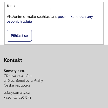
E-mail
Vložením e-mailu souhlasíte s
podmínkami ochrany
osobních údajů
Přihlásit se
Z
á
Kontakt
p
a
Somaty s.r.o.
t
Žižkova 2040/23
í
256 01 Benešov u Prahy
Česká republika
olfa@somaty.cz
+420 317 726 834