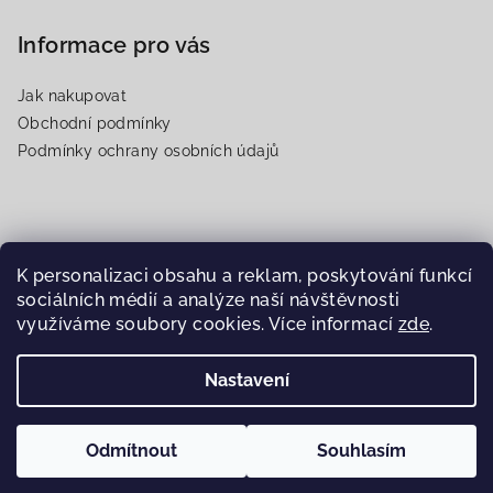
Informace pro vás
Jak nakupovat
Obchodní podmínky
Podmínky ochrany osobních údajů
Přijímáme online platby
K personalizaci obsahu a reklam, poskytování funkcí
sociálních médií a analýze naší návštěvnosti
využíváme soubory cookies. Více informací
zde
.
Nastavení
Copyright 2026
Somaty
. Všechna práva vyhrazena.
Upravit
nastavení cookies
Odmítnout
Souhlasím
Vytvořil Shoptet