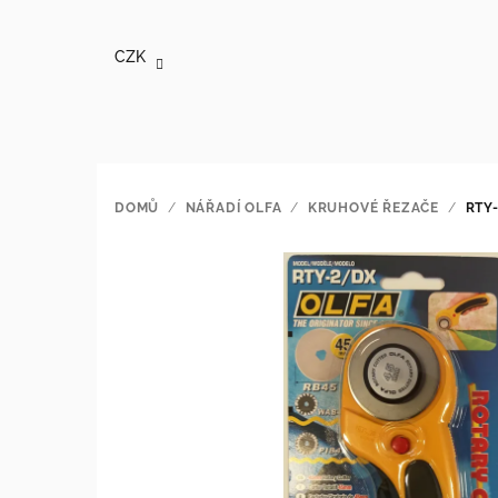
Přejít
na
CZK
obsah
DOMŮ
/
NÁŘADÍ OLFA
/
KRUHOVÉ ŘEZAČE
/
RTY