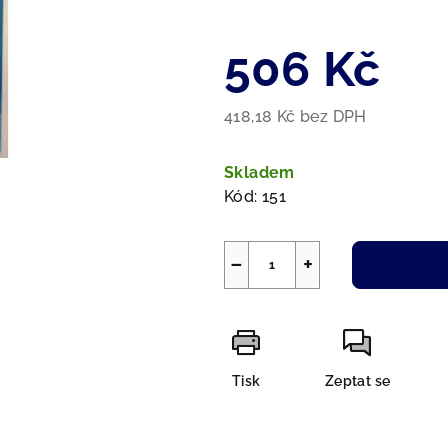
z
5
506 Kč
hvězdiček.
418,18 Kč bez DPH
Měrná
cena:
Skladem
Kód:
151
−
+
Tisk
Zeptat se