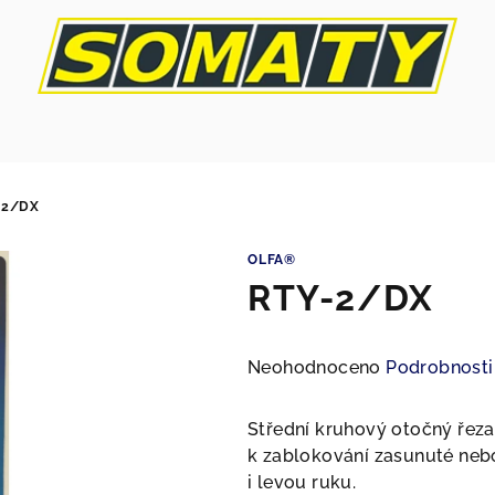
-2/DX
OLFA®
RTY-2/DX
Průměrné
Neohodnoceno
Podrobnosti
hodnocení
produktu
Střední kruhový otočný řeza
je
k zablokování zasunuté nebo
0,0
i levou ruku.