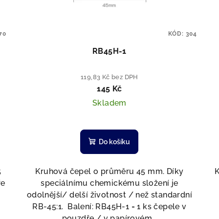
70
KÓD:
304
RB45H-1
119,83 Kč bez DPH
145 Kč
Skladem
Do košíku
5
Kruhová čepel o průměru 45 mm. Díky
K
ře
speciálnímu chemickému složení je
odolnější/ delší životnost / než standardní
RB-45:1. Balení: RB45H-1 = 1 ks čepele v
pouzdře / v papírovém...