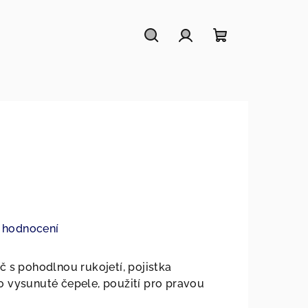
Hledat
Přihlášení
Nákupní
košík
 hodnocení
č s pohodlnou rukojetí, pojistka
 vysunuté čepele, použití pro pravou