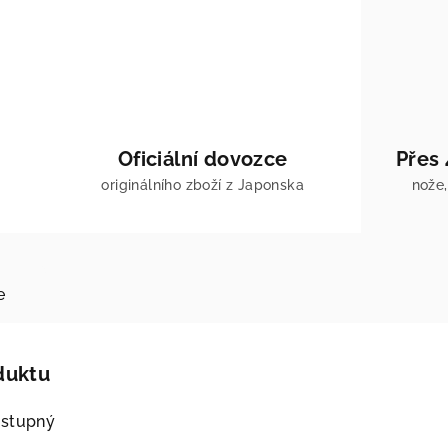
Oficiální dovozce
Přes
originálního zboží z Japonska
nože,
e
duktu
ostupný