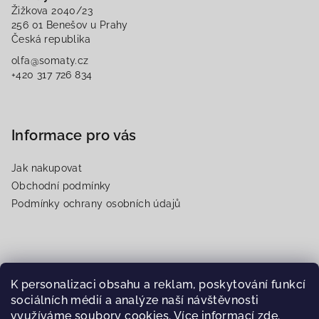
t
Žižkova 2040/23
í
256 01 Benešov u Prahy
Česká republika
olfa@somaty.cz
+420 317 726 834
Informace pro vás
Jak nakupovat
Obchodní podmínky
Podmínky ochrany osobních údajů
Přijímáme online platby
K personalizaci obsahu a reklam, poskytování funkcí
sociálních médií a analýze naší návštěvnosti
využíváme soubory cookies. Více informací
zde
.