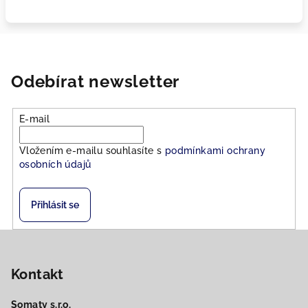
Odebírat newsletter
E-mail
Vložením e-mailu souhlasíte s
podmínkami ochrany
osobních údajů
Přihlásit se
Z
á
Kontakt
p
a
Somaty s.r.o.