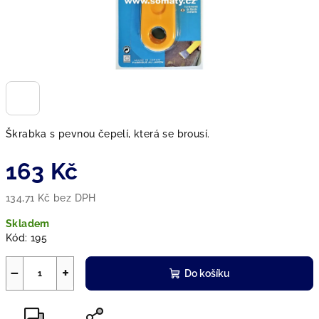
Škrabka s pevnou čepelí, která se brousí.
163 Kč
134,71 Kč bez DPH
Měrná
Skladem
cena:
Kód:
195
−
+
Do košíku