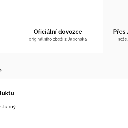
Oficiální dovozce
Přes
originálního zboží z Japonska
nože,
e
duktu
ostupný