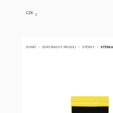
Přejít
na
CZK
obsah
DOMŮ
/
DOPLŇKOVÝ PRODEJ
/
STĚRKY
/
STĚRK