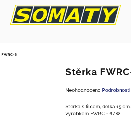
A FWRC-6
Stěrka FWRC
Průměrné
Neohodnoceno
Podrobnosti
hodnocení
produktu
Stěrka s filcem, délka 15
je
výrobkem FWRC - 6/W
0,0
z