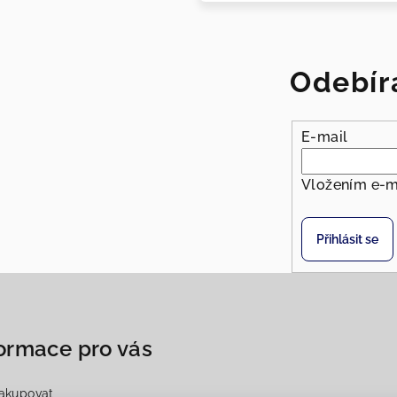
Odebír
E-mail
Vložením e-m
Přihlásit se
ormace pro vás
akupovat