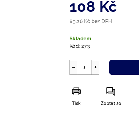
108 Kč
5
hvězdiček.
89,26 Kč bez DPH
Měrná
cena:
Skladem
Kód:
273
−
+
Tisk
Zeptat se