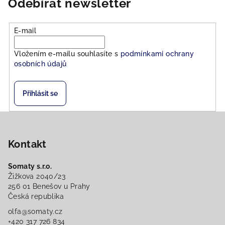
Odebírat newsletter
E-mail
Vložením e-mailu souhlasíte s
podmínkami ochrany
osobních údajů
Přihlásit se
Z
á
Kontakt
p
a
Somaty s.r.o.
t
Žižkova 2040/23
í
256 01 Benešov u Prahy
Česká republika
olfa@somaty.cz
+420 317 726 834