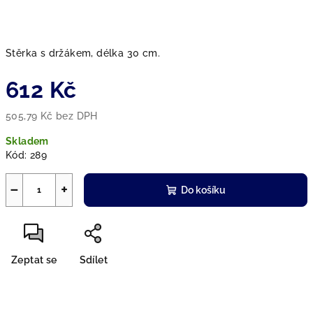
Stěrka s držákem, délka 30 cm.
612 Kč
505,79 Kč bez DPH
Měrná
Skladem
cena:
Kód:
289
−
+
Do košíku
Zeptat se
Sdílet