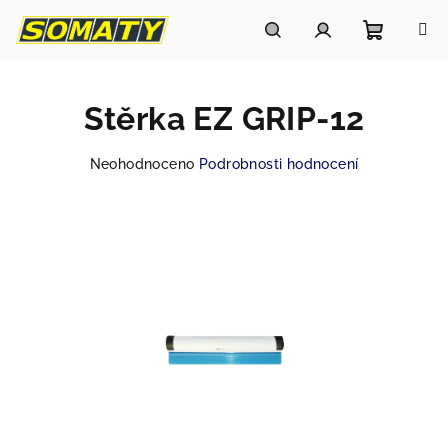
Přejít
na
obsah
Nákupn
Hledat
Přihlášení
Stěrka EZ GRIP-12
košík
Průměrné
Neohodnoceno
Podrobnosti hodnocení
hodnocení
produktu
je
0,0
z
5
hvězdiček.