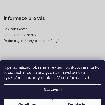
Informace pro vás
Jak nakupovat
Obchodní podmínky
Podmínky ochrany osobních údajů
Přijímáme online platby
K personalizaci obsahu a reklam, poskytování funkcí
sociálních médií a analýze naší návštěvnosti
využíváme soubory cookies. Více informací
zde
.
Nastavení
Copyright 2026
Somaty
. Všechna práva vyhrazena.
Upravit
nastavení cookies
Odmítnout
Souhlasím