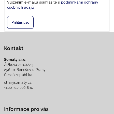
Vložením e-mailu souhlasíte s
podmínkami ochrany
osobních údajů
Přihlásit se
Z
á
Kontakt
p
a
Somaty s.r.o.
t
Žižkova 2040/23
í
256 01 Benešov u Prahy
Česká republika
olfa@somaty.cz
+420 317 726 834
Informace pro vás