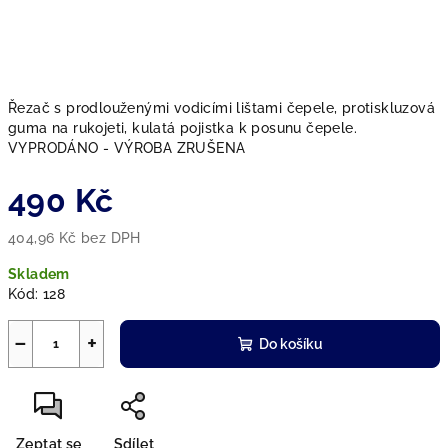
Řezač s prodlouženými vodicími lištami čepele, protiskluzová
guma na rukojeti, kulatá pojistka k posunu čepele.
VYPRODÁNO - VÝROBA ZRUŠENA
490 Kč
404,96 Kč bez DPH
Měrná
Skladem
cena:
Kód:
128
−
+
Do košíku
Zeptat se
Sdílet