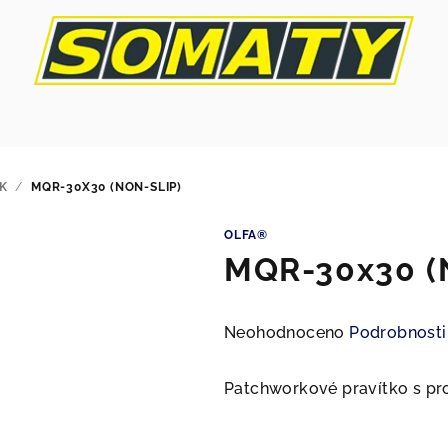
K
/
MQR-30X30 (NON-SLIP)
OLFA®
MQR-30x30 (
Průměrné
Neohodnoceno
Podrobnosti
hodnocení
produktu
Patchworkové pravítko s pr
je
0,0