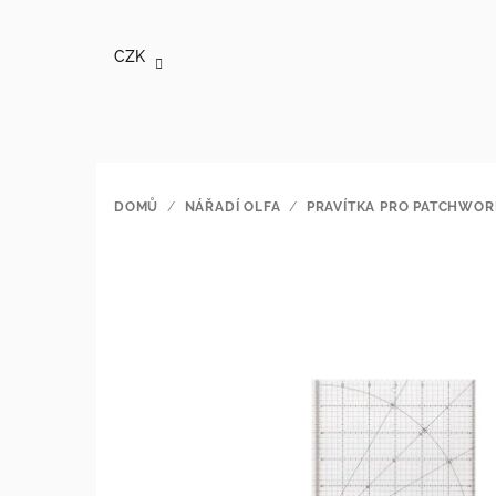
Přejít
na
CZK
obsah
DOMŮ
/
NÁŘADÍ OLFA
/
PRAVÍTKA PRO PATCHWOR