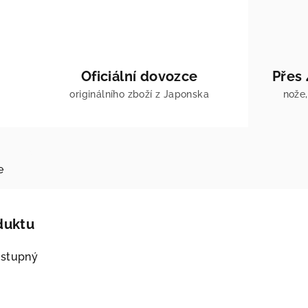
Oficiální dovozce
Přes
originálního zboží z Japonska
nože,
e
duktu
ostupný