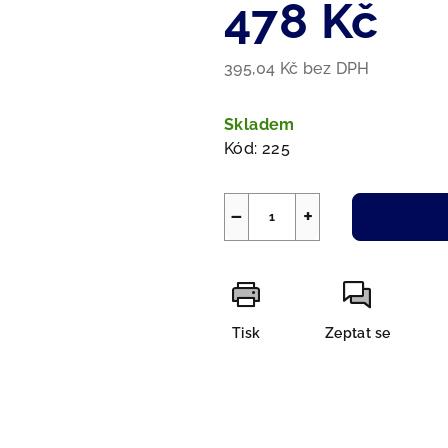
478 Kč
z
5
hvězdiček.
395,04 Kč bez DPH
Měrná
cena:
Skladem
Kód:
225
−
+
Tisk
Zeptat se