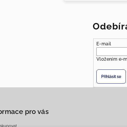
Odebír
E-mail
Vložením e-m
Přihlásit se
ormace pro vás
akupovat