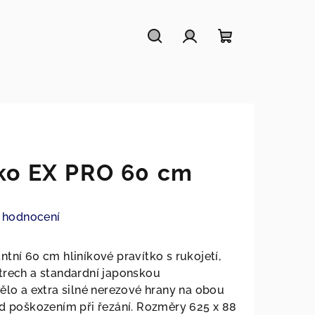
Hledat
Přihlášení
Nákupní
košík
tko EX PRO 60 cm
 hodnocení
tní 60 cm hliníkové pravítko s rukojetí,
trech a standardní japonskou
ělo a extra silné nerezové hrany na obou
ed poškozením při řezání. Rozměry 625 x 88