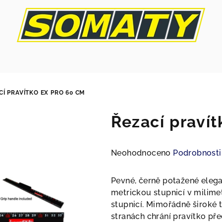
CÍ PRAVÍTKO EX PRO 60 CM
Řezací praví
Průměrné
Neohodnoceno
Podrobnosti
hodnocení
produktu
Pevné, černě potažené elegan
je
metrickou stupnicí v milime
0,0
stupnicí. Mimořádně široké t
z
stranách chrání pravítko př