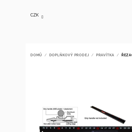
Přejít
na
CZK
obsah
DOMŮ
/
DOPLŇKOVÝ PRODEJ
/
PRAVÍTKA
/
ŘEZA