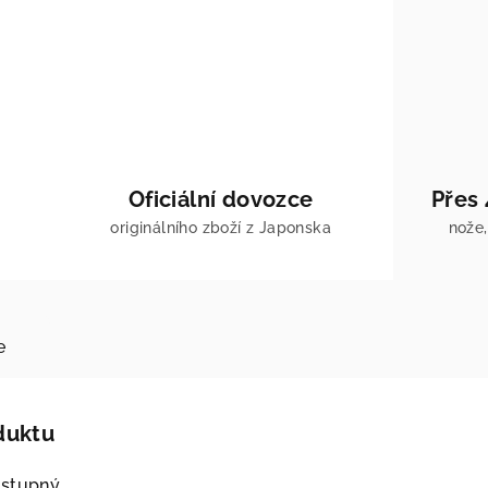
Oficiální dovozce
Přes
originálního zboží z Japonska
nože,
e
duktu
ostupný