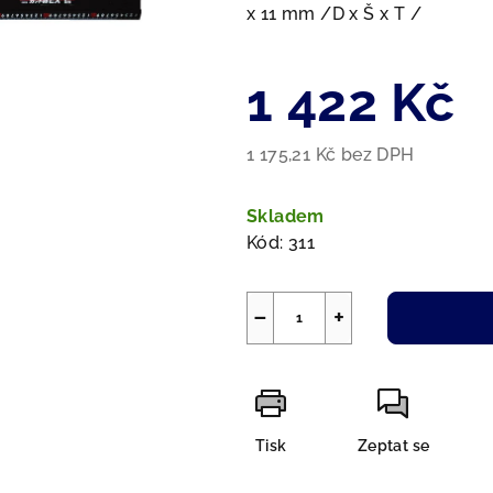
5
x 11 mm /D x Š x T /
hvězdiček.
1 422 Kč
1 175,21 Kč bez DPH
Měrná
cena:
Skladem
Kód:
311
−
+
Tisk
Zeptat se