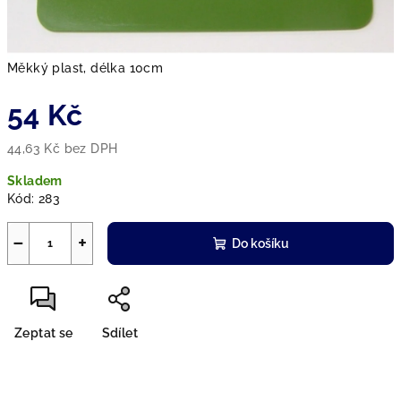
Měkký plast, délka 10cm
54 Kč
44,63 Kč bez DPH
Měrná
Skladem
cena:
Kód:
283
−
+
Do košíku
Zeptat se
Sdílet