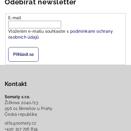
Odebírat newsletter
E-mail
Vložením e-mailu souhlasíte s
podmínkami ochrany
osobních údajů
Přihlásit se
Z
á
Kontakt
p
a
Somaty s.r.o.
t
Žižkova 2040/23
í
256 01 Benešov u Prahy
Česká republika
olfa@somaty.cz
+420 317 726 834