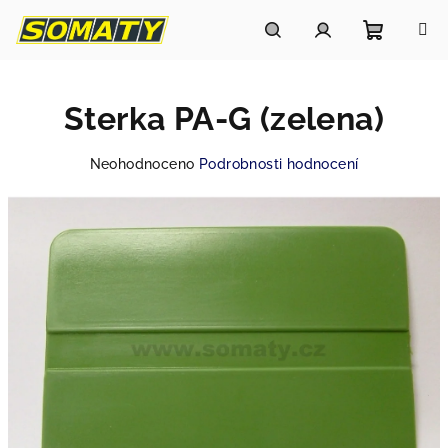
Přejít
na
obsah
Nákupn
Hledat
Přihlášení
Sterka PA-G (zelena)
košík
Průměrné
Neohodnoceno
Podrobnosti hodnocení
hodnocení
produktu
je
0,0
z
5
hvězdiček.