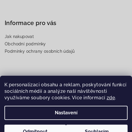
Informace pro vás
Jak nakupovat
Obchodní podmínky
Podmínky ochrany osobních údajů
Přijímáme online platby
K personalizaci obsahu a reklam, poskytování funkcí
sociálních médií a analýze naší návštěvnosti
využíváme soubory cookies. Více informací
zde
.
Nastavení
Copyright 2026
Somaty
. Všechna práva vyhrazena.
Upravit
nastavení cookies
Odmítnout
Souhlasím